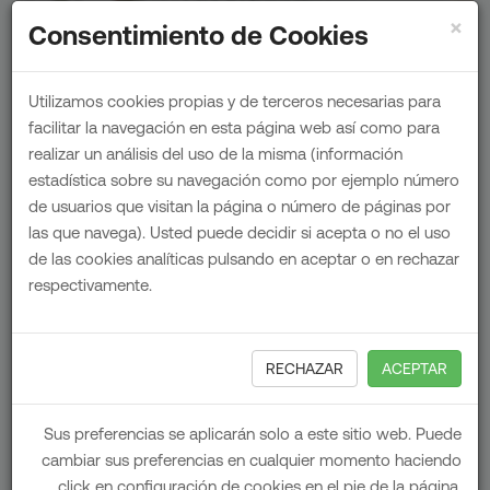
×
Consentimiento de Cookies
Acciones especiales
Utilizamos cookies propias y de terceros necesarias para
facilitar la navegación en esta página web así como para
Acciones que asociamos principalmente a los
realizar un análisis del uso de la misma (información
estadística sobre su navegación como por ejemplo número
publishers de nuestro Network. Personalización y
de usuarios que visitan la página o número de páginas por
patrocinio de secciones, test and testimonials,
las que navega). Usted puede decidir si acepta o no el uso
video-rodajes con influencers, publicaciones en
de las cookies analíticas pulsando en aceptar o en rechazar
redes sociales… Audiencias bien definidas
respectivamente.
alcanzadas que a su vez prescriben tu marca.
RECHAZAR
ACEPTAR
Reporte
Sus preferencias se aplicarán solo a este sitio web. Puede
cambiar sus preferencias en cualquier momento haciendo
Todo esto, perfectamente reportado tanto con
click en configuración de cookies en el pie de la página.