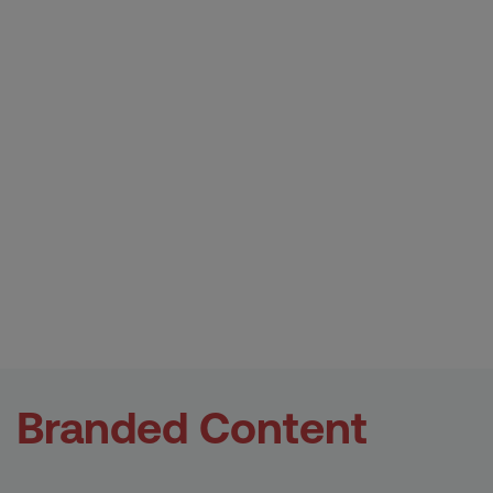
fin. También a través de contenidos nativos o
publicaciones sociales. Ya sean contenidos de
video, de texto o imágenes, impactarán al usuario
en el lugar y momentos adecuados y responderán
al objetivo del anunciante de asociarse al territorio
que mejor le defina.
Branded Content