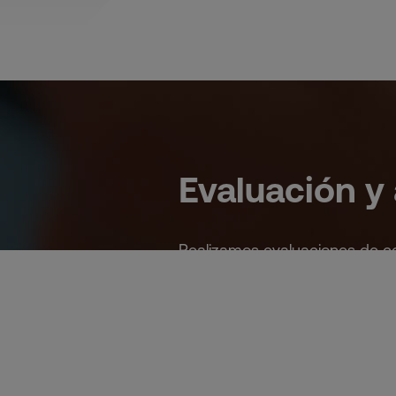
Evaluación y 
Realizamos evaluaciones de cob
VAR y la tecnología audiomatc