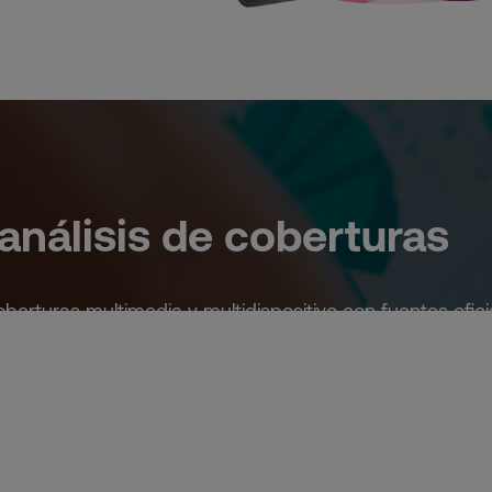
análisis de coberturas
erturas multimedia y multidispositivo con fuentes ofic
hing.