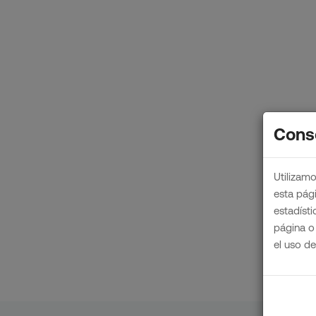
Cons
Utilizamo
esta pág
estadíst
página o
el uso d