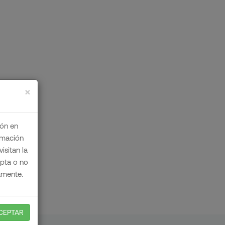
×
ión en
ormación
isitan la
epta o no
amente.
CEPTAR