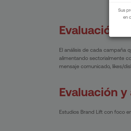
Sus pr
en 
Evaluación y 
El análisis de cada campaña 
alimentando sectorialmente con
mensaje comunicado, likes/disl
Evaluación y
Estudios Brand Lift con foco 