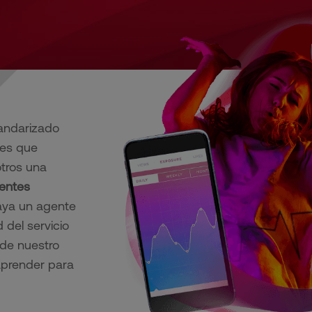
tandarizado
tes que
tros una
uentes
aya un agente
d del servicio
 de nuestro
 aprender para