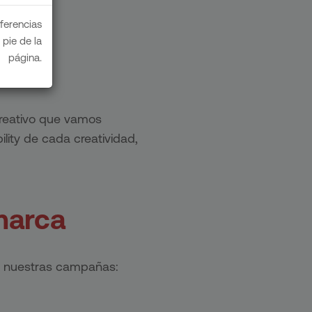
eferencias
pie de la
página.
s
reativo que vamos
lity de cada creatividad,
marca
 a nuestras campañas: