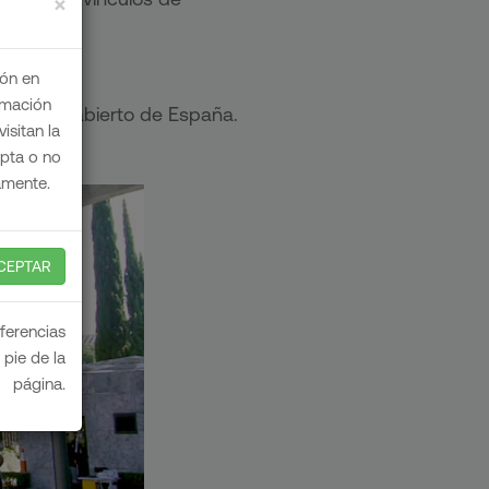
×
ión en
ormación
fusión en abierto de España.
isitan la
epta o no
amente.
CEPTAR
eferencias
pie de la
página.