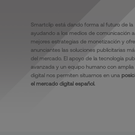
Smartclip está dando forma al futuro de la
ayudando a los medios de comunicación a a
mejores estrategias de monetización y ofre
anunciantes las soluciones publicitarias m
del mercado. El apoyo de la tecnología publ
avanzada y un equipo humano con amplia 
digital nos permiten situarnos en una
posic
el mercado digital español.