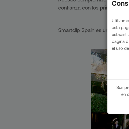
Cons
confianza con los
principales 
Utilizamo
esta pág
Smartclip Spain es una compa
estadíst
página o
el uso d
Sus pr
en 