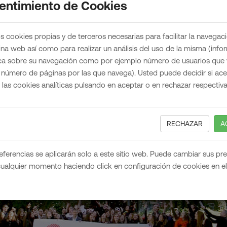
entimiento de Cookies
referentes del panorama digital en España.
s cookies propias y de terceros necesarias para facilitar la navegac
ina web así como para realizar un análisis del uso de la misma (inf
ñía del
Grupo Atresmedia,
el principal grupo de radiodi
ica sobre su navegación como por ejemplo número de usuarios que v
 número de páginas por las que navega). Usted puede decidir si ac
e las cookies analíticas pulsando en aceptar o en rechazar respectiv
RECHAZAR
A
eferencias se aplicarán solo a este sitio web. Puede cambiar sus pr
cualquier momento haciendo click en configuración de cookies en el 