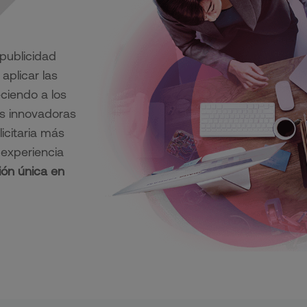
 publicidad
plicar las
ciendo a los
ás innovadoras
icitaria más
experiencia
ión única en