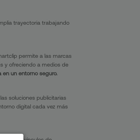
plia trayectoria trabajando
martclip permite a las marcas
cas y ofreciendo a medios de
a en un entorno seguro.
s soluciones publicitarias
ntorno digital cada vez más
en crear vínculos de