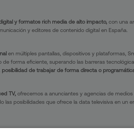
digital y formatos rich media de alto impacto,
con una am
unicación y editores de contenido digital en España.
nal
en múltiples pantallas, dispositivos y plataformas, S
vo de forma eficiente, superando las barreras tecnológi
a
posibilidad de trabajar de forma directa o programátic
ced TV,
ofrecemos a anunciantes y agencias de medios la
las posibilidades que ofrece la data televisiva en un e
iantes, agencias y medios de comunicación nos permit